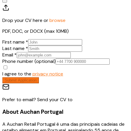
Drop your CV here or
browse
PDF, DOC, or DOCX (max 10MB)
First name *
Last name *
Email *
Phone number (optional)
I agree to the
privacy notice
Submit Application
Prefer to email? Send your CV to
About
Auchan Portugal
A Auchan Retail Portugal é uma das principais cadeias de
retalho alimentar em Portugal, assinalando 55 anos de