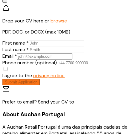
Drop your CV here or
browse
PDF, DOC, or DOCX (max 10MB)
First name *
Last name *
Email *
Phone number (optional)
I agree to the
privacy notice
Submit Application
Prefer to email? Send your CV to
About
Auchan Portugal
A Auchan Retail Portugal é uma das principais cadeias de
retalho alimentar em Portugal, assinalando 55 anos de