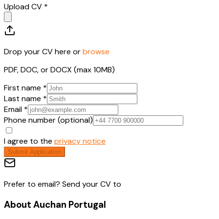
Upload CV *
Drop your CV here or
browse
PDF, DOC, or DOCX (max 10MB)
First name *
Last name *
Email *
Phone number (optional)
I agree to the
privacy notice
Submit Application
Prefer to email? Send your CV to
About
Auchan Portugal