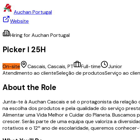
Auchan Portugal
Website
Hiring for
Auchan Portugal
Picker I 25H
On-site
Cascais, Cascais, PT
Full-time
Junior
Atendimento ao cliente
Seleção de produtos
Serviço ao clie
About the Role
Junta-te à Auchan Cascais e sê o protagonista da relação c
na escolha dos produtos e pela qualidade do serviço pres
Alimentar uma Vida Melhor e Cuidar do Planeta. Buscamos p
crescer. Serás parte de uma equipa que valoriza a diversid
rotativos e o 12º ano de escolaridade, queremos conhecer-