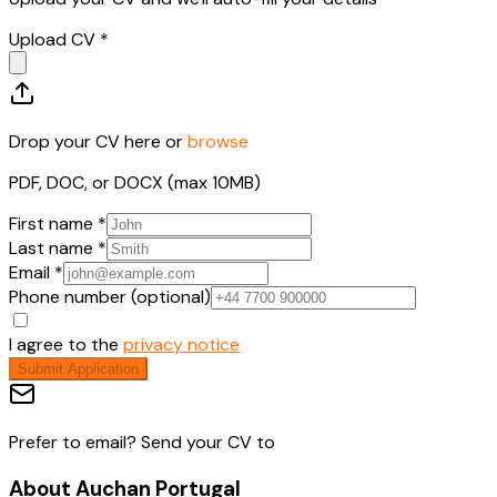
Upload CV *
Drop your CV here or
browse
PDF, DOC, or DOCX (max 10MB)
First name *
Last name *
Email *
Phone number (optional)
I agree to the
privacy notice
Submit Application
Prefer to email? Send your CV to
About
Auchan Portugal