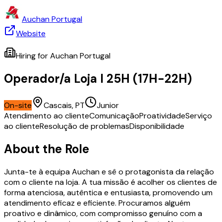
Auchan Portugal
Website
Hiring for
Auchan Portugal
Operador/a Loja I 25H (17H-22H)
On-site
Cascais, PT
Junior
Atendimento ao cliente
Comunicação
Proatividade
Serviço
ao cliente
Resolução de problemas
Disponibilidade
About the Role
Junta-te à equipa Auchan e sê o protagonista da relação
com o cliente na loja. A tua missão é acolher os clientes de
forma atenciosa, autêntica e entusiasta, promovendo um
atendimento eficaz e eficiente. Procuramos alguém
proativo e dinâmico, com compromisso genuíno com a