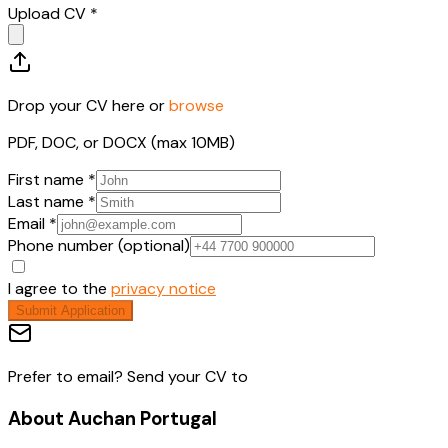
Upload CV *
Drop your CV here or
browse
PDF, DOC, or DOCX (max 10MB)
First name *
Last name *
Email *
Phone number (optional)
I agree to the
privacy notice
Submit Application
Prefer to email? Send your CV to
About
Auchan Portugal