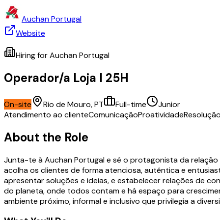
Auchan Portugal
Website
Hiring for
Auchan Portugal
Operador/a Loja I 25H
On-site
Rio de Mouro, PT
Full-time
Junior
Atendimento ao cliente
Comunicação
Proatividade
Resoluçã
About the Role
Junta-te à Auchan Portugal e sê o protagonista da relação
acolha os clientes de forma atenciosa, autêntica e entusias
apresentar soluções e ideias, e estabelecer relações de co
do planeta, onde todos contam e há espaço para crescimen
ambiente próximo, informal e inclusivo que privilegia a diver