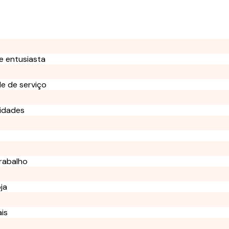
 e entusiasta
e de serviço
sidades
rabalho
ja
is