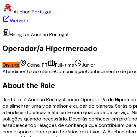
Auchan Portugal
Website
Hiring for
Auchan Portugal
Operador/a Hipermercado
On-site
Coina, PT
Full-time
Junior
Atendimento ao cliente
Comunicação
Conhecimento de pro
About the Role
Junta-te à Auchan Portugal como Operador/a de Hipermerca
de alimentar uma vida melhor e cuidar do planeta. Serás o 
atendimento eficaz e eficiente com qualidade de serviço. Na
soluções quando necessário. Deverás conhecer em profundid
estabelecendo relações de confiança que contribuam para a
com disponibilidade para horários rotativos. A Auchan ofere