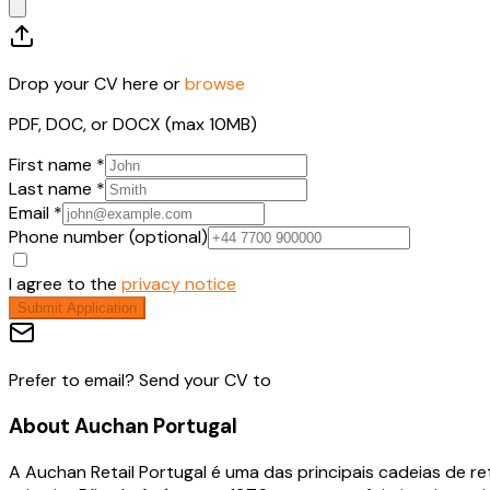
Drop your CV here or
browse
PDF, DOC, or DOCX (max 10MB)
First name *
Last name *
Email *
Phone number (optional)
I agree to the
privacy notice
Submit Application
Prefer to email? Send your CV to
About
Auchan Portugal
A Auchan Retail Portugal é uma das principais cadeias de r