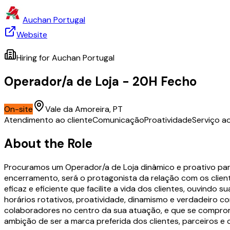
Auchan Portugal
Website
Hiring for
Auchan Portugal
Operador/a de Loja - 20H Fecho
On-site
Vale da Amoreira, PT
Atendimento ao cliente
Comunicação
Proatividade
Serviço ao
About the Role
Procuramos um Operador/a de Loja dinâmico e proativo par
encerramento, será o protagonista da relação com os clien
eficaz e eficiente que facilite a vida dos clientes, ouvin
horários rotativos, proatividade, dinamismo e verdadeiro 
colaboradores no centro da sua atuação, e que se comprome
ambição de ser a marca preferida dos clientes, parceiros e