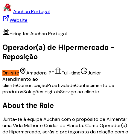
Auchan Portugal
Website
Hiring for
Auchan Portugal
Operador(a) de Hipermercado -
Reposição
On-site
Amadora, PT
Full-time
Junior
Atendimento ao
cliente
Comunicação
Proatividade
Conhecimento de
produtos
Soluções digitais
Serviço ao cliente
About the Role
Junta-te à equipa Auchan com o propósito de Alimentar
uma Vida Melhor e Cuidar do Planeta. Como Operador(a)
de Hipermercado, serás o protagonista da relação com o