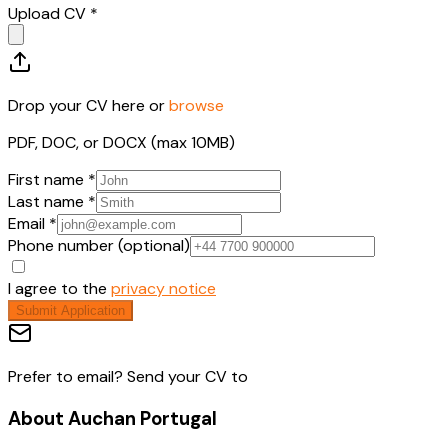
Upload CV *
Drop your CV here or
browse
PDF, DOC, or DOCX (max 10MB)
First name *
Last name *
Email *
Phone number (optional)
I agree to the
privacy notice
Submit Application
Prefer to email? Send your CV to
About
Auchan Portugal