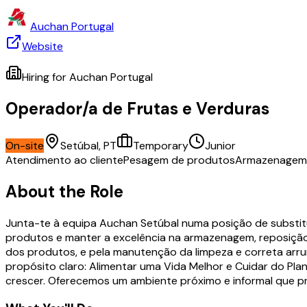
Auchan Portugal
Website
Hiring for
Auchan Portugal
Operador/a de Frutas e Verduras
On-site
Setúbal, PT
Temporary
Junior
Atendimento ao cliente
Pesagem de produtos
Armazenagem 
About the Role
Junta-te à equipa Auchan Setúbal numa posição de substitu
produtos e manter a excelência na armazenagem, reposição e
dos produtos, e pela manutenção da limpeza e correta arru
propósito claro: Alimentar uma Vida Melhor e Cuidar do P
crescer. Oferecemos um ambiente próximo e informal que priv