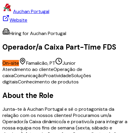
Auchan Portugal
Website
Hiring for
Auchan Portugal
Operador/a Caixa Part-Time FDS
On-site
Famalicão, PT
Junior
Atendimento ao cliente
Operação de
caixa
Comunicação
Proatividade
Soluções
digitais
Conhecimento de produtos
About the Role
Junta-te à Auchan Portugal e sê o protagonista da
relação com os nossos clientes! Procuramos um/a
Operador/a Caixa dinâmico/a e proativo/a para integrar a
nossa equipa nos fins de semana (sexta, sábado e