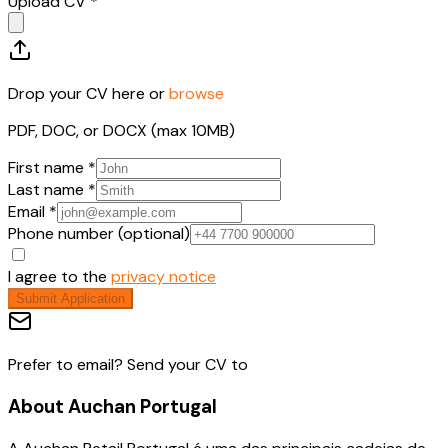
Upload CV *
Drop your CV here or
browse
PDF, DOC, or DOCX (max 10MB)
First name *
Last name *
Email *
Phone number (optional)
I agree to the
privacy notice
Submit Application
Prefer to email? Send your CV to
About
Auchan Portugal