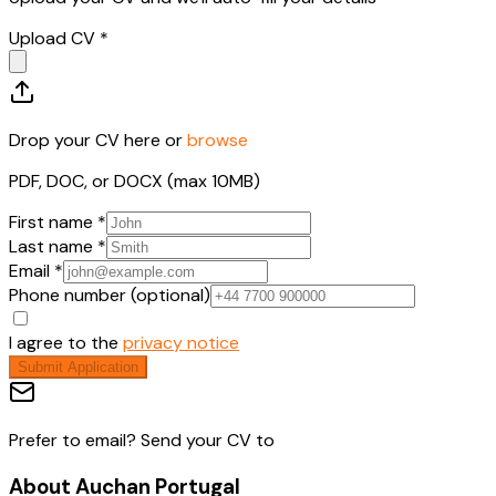
Upload CV *
Drop your CV here or
browse
PDF, DOC, or DOCX (max 10MB)
First name *
Last name *
Email *
Phone number (optional)
I agree to the
privacy notice
Submit Application
Prefer to email? Send your CV to
About
Auchan Portugal