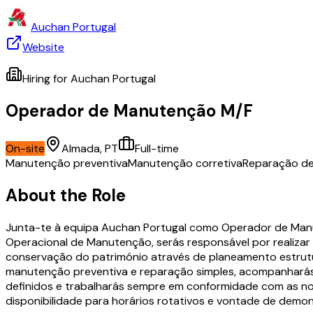
Auchan Portugal
Website
Hiring for
Auchan Portugal
Operador de Manutenção M/F
On-site
Almada, PT
Full-time
Manutenção preventiva
Manutenção corretiva
Reparação d
About the Role
Junta-te à equipa Auchan Portugal como Operador de Manut
Operacional de Manutenção, serás responsável por realizar
conservação do património através de planeamento estrutur
manutenção preventiva e reparação simples, acompanharás 
definidos e trabalharás sempre em conformidade com as no
disponibilidade para horários rotativos e vontade de demon