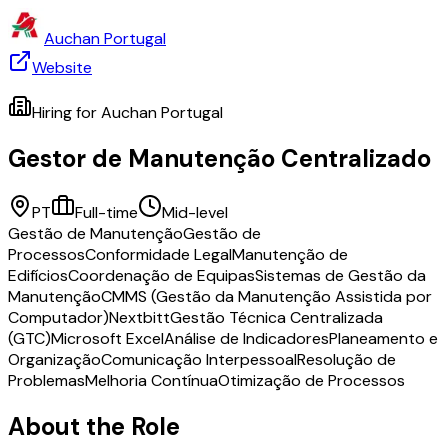
Auchan Portugal
Website
Hiring for
Auchan Portugal
Gestor de Manutenção Centralizado
PT
Full-time
Mid-level
Gestão de Manutenção
Gestão de
Processos
Conformidade Legal
Manutenção de
Edifícios
Coordenação de Equipas
Sistemas de Gestão da
Manutenção
CMMS (Gestão da Manutenção Assistida por
Computador)
Nextbitt
Gestão Técnica Centralizada
(GTC)
Microsoft Excel
Análise de Indicadores
Planeamento e
Organização
Comunicação Interpessoal
Resolução de
Problemas
Melhoria Contínua
Otimização de Processos
About the Role