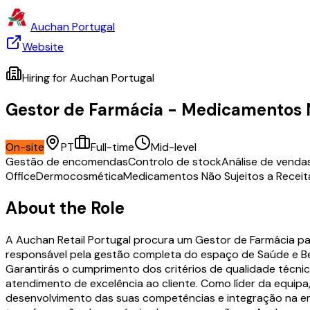
Auchan Portugal
Website
Hiring for
Auchan Portugal
Gestor de Farmácia - Medicamentos N
On-site
PT
Full-time
Mid-level
Gestão de encomendas
Controlo de stock
Análise de venda
Office
Dermocosmética
Medicamentos Não Sujeitos a Receit
About the Role
A Auchan Retail Portugal procura um Gestor de Farmácia pa
responsável pela gestão completa do espaço de Saúde e Bem
Garantirás o cumprimento dos critérios de qualidade técn
atendimento de excelência ao cliente. Como líder da equipa
desenvolvimento das suas competências e integração na emp