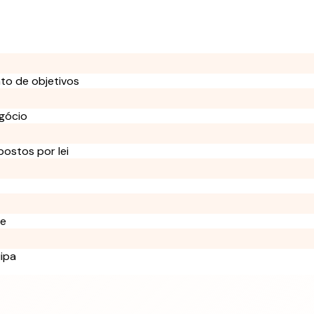
o de objetivos
egócio
postos por lei
de
ipa