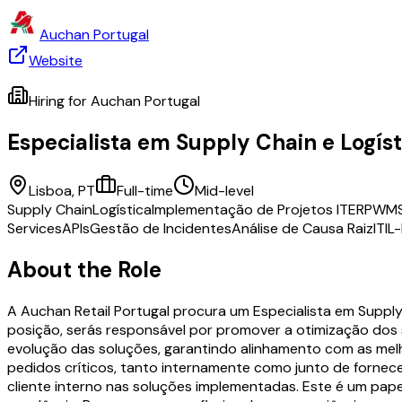
Auchan Portugal
Website
Hiring for
Auchan Portugal
Especialista em Supply Chain e Logíst
Lisboa, PT
Full-time
Mid-level
Supply Chain
Logística
Implementação de Projetos IT
ERP
WMS
Services
APIs
Gestão de Incidentes
Análise de Causa Raiz
ITIL
About the Role
A Auchan Retail Portugal procura um Especialista em Supply
posição, serás responsável por promover a otimização dos s
evolução das soluções, garantindo alinhamento com as melho
pedidos críticos, tanto internamente como junto de fornec
cliente interno nas soluções implementadas. Este é um papel