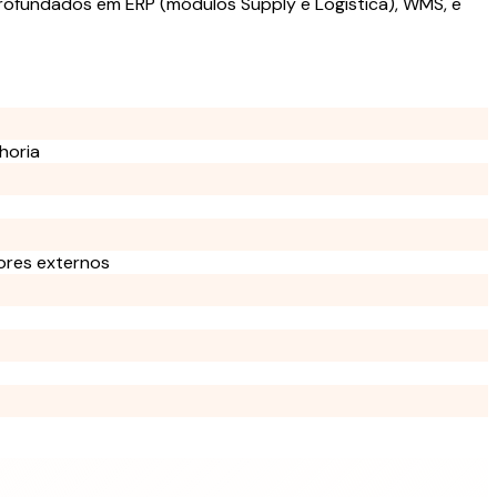
rofundados em ERP (módulos Supply e Logística), WMS, e
horia
dores externos