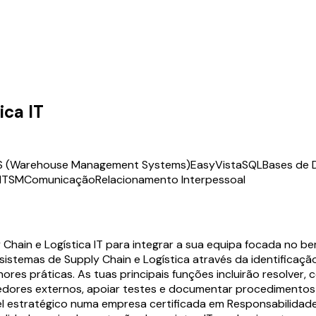
ica IT
 (Warehouse Management Systems)
EasyVista
SQL
Bases de 
-ITSM
Comunicação
Relacionamento Interpessoal
 Chain e Logística IT para integrar a sua equipa focada no b
istemas de Supply Chain e Logística através da identificaçã
res práticas. As tuas principais funções incluirão resolver, 
edores externos, apoiar testes e documentar procedimentos 
 estratégico numa empresa certificada em Responsabilidade So