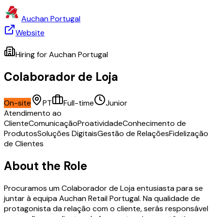
Auchan Portugal
Website
Hiring for
Auchan Portugal
Colaborador de Loja
On-site
PT
Full-time
Junior
Atendimento ao
Cliente
Comunicação
Proatividade
Conhecimento de
Produtos
Soluções Digitais
Gestão de Relações
Fidelização
de Clientes
About the Role
Procuramos um Colaborador de Loja entusiasta para se
juntar à equipa Auchan Retail Portugal. Na qualidade de
protagonista da relação com o cliente, serás responsável