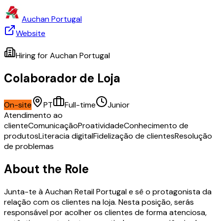
Auchan Portugal
Website
Hiring for
Auchan Portugal
Colaborador de Loja
On-site
PT
Full-time
Junior
Atendimento ao
cliente
Comunicação
Proatividade
Conhecimento de
produtos
Literacia digital
Fidelização de clientes
Resolução
de problemas
About the Role
Junta-te à Auchan Retail Portugal e sê o protagonista da
relação com os clientes na loja. Nesta posição, serás
responsável por acolher os clientes de forma atenciosa,