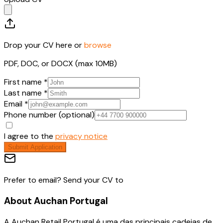
Drop your CV here or
browse
PDF, DOC, or DOCX (max 10MB)
First name *
Last name *
Email *
Phone number (optional)
I agree to the
privacy notice
Submit Application
Prefer to email? Send your CV to
About
Auchan Portugal
A Auchan Retail Portugal é uma das principais cadeias de