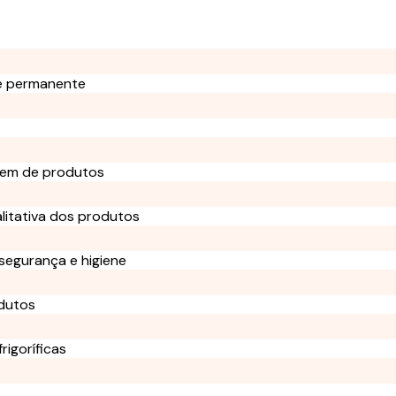
 e permanente
agem de produtos
alitativa dos produtos
segurança e higiene
odutos
igoríficas