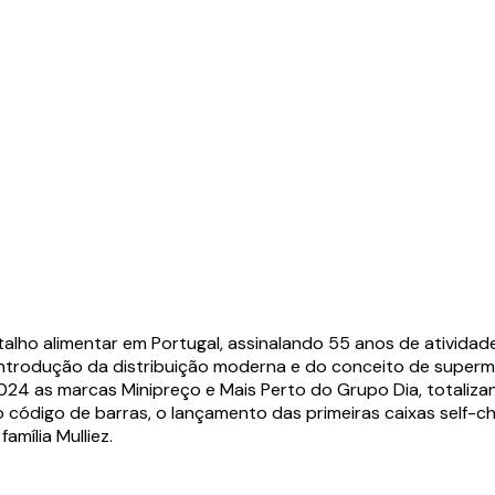
etalho alimentar em Portugal, assinalando 55 anos de ativid
a introdução da distribuição moderna e do conceito de supe
 as marcas Minipreço e Mais Perto do Grupo Dia, totalizando
código de barras, o lançamento das primeiras caixas self-che
mília Mulliez.