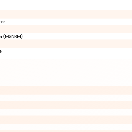
tar
ca (MSNRM)
e