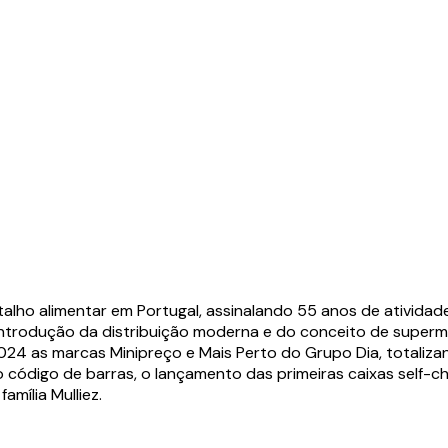
etalho alimentar em Portugal, assinalando 55 anos de ativid
a introdução da distribuição moderna e do conceito de supe
 as marcas Minipreço e Mais Perto do Grupo Dia, totalizando
código de barras, o lançamento das primeiras caixas self-che
mília Mulliez.