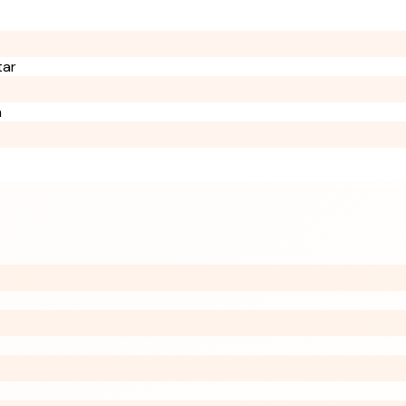
tar
a