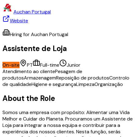
Auchan Portugal
Website
Hiring for
Auchan Portugal
Assistente de Loja
On-site
PT
Full-time
Junior
Atendimento ao cliente
Pesagem de
produtos
Armazenagem
Reposição de produtos
Controlo
de qualidade
Higiene e segurança
Limpeza
Organização
About the Role
Somos uma empresa com propósito: Alimentar uma Vida
Melhor e Cuidar do Planeta. Procuramos um Assistente de
Loja para integrar a nossa equipa e contribuir para a
experiência dos nossos clientes. Nesta função, serás